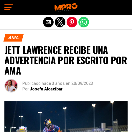
Exit mobile version
AMA
JETT LAWRENCE RECIBE UNA
ADVERTENCIA POR ESCRITO POR
AMA
Publicado
hace 3 años
en
20/09/2023
Por
Josefa Alcacibar