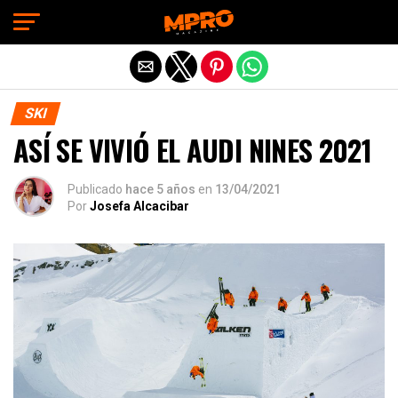
Exit mobile version
SKI
ASÍ SE VIVIÓ EL AUDI NINES 2021
Publicado
hace 5 años
en
13/04/2021
Por
Josefa Alcacibar